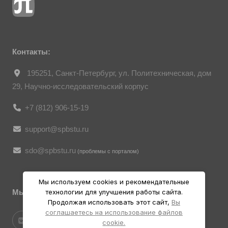
ст. 152.1 ГК РФ «Охрана изображения
гражданина», все фотоматериалы
являются объектами авторского права.
Их копирование и дальнейшее
использование без письменного согласия
правообладателя запрещено.
Контакты:
195251, Санкт-Петербург, ул. Политехническая, дом
29, Научно-исследовательский корпус
+7 (812) 906-15-19
support@spbstu.ru
sdo@spbstu.ru
(проблемы с порталом)
Мы используем cookies и рекомендательные
Мы в социальных ресурсах
технологии для улучшения работы сайта.
Продолжая использовать этот сайт,
Вы
соглашаетесь на использование файлов
cookie.