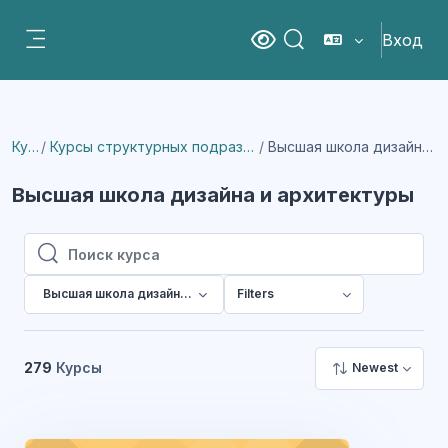
Перейти к основному содержанию
Вход
Версия для слабовидящ
Изменить данные пои
Боковая панель
Курсы
Курсы структурных подразделений института
Высшая школа дизайна и архитектуры
Высшая школа дизайна и архитектуры
Поиск курса
Поиск курса
Высшая школа дизайна и архитектуры
Filters
279
Курсы
Newest