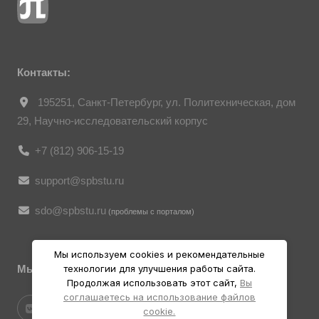
ст. 152.1 ГК РФ «Охрана изображения
гражданина», все фотоматериалы
являются объектами авторского права.
Их копирование и дальнейшее
использование без письменного согласия
правообладателя запрещено.
Контакты:
195251, Санкт-Петербург, ул. Политехническая, дом
29, Научно-исследовательский корпус
+7 (812) 906-15-19
support@spbstu.ru
sdo@spbstu.ru
(проблемы с порталом)
Мы используем cookies и рекомендательные
Мы в социальных ресурсах
технологии для улучшения работы сайта.
Продолжая использовать этот сайт,
Вы
соглашаетесь на использование файлов
cookie.