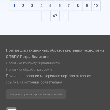
1
2
3
4
5
6
7
8
9
10
(текущая)
…
47
Следующая страница
Портал дистанционных образовательных технологий
СПБПУ Петра Великого
Политика конфиденциальности
Политика обработки cookie
При использовании материалов портала активная
ссылка на источник обязательна
Авторские права и персональные данные
Фотографии размещены с согласия
изображённых лиц в соответствии
с требованиями законодательства
о персональных данных. Согласно