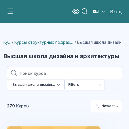
Перейти к основному содержанию
Вход
Версия для слабовидящ
Изменить данные пои
Боковая панель
Курсы
Курсы структурных подразделений института
Высшая школа дизайна и архитектуры
Высшая школа дизайна и архитектуры
Поиск курса
Поиск курса
Высшая школа дизайна и архитектуры
Filters
279
Курсы
Newest