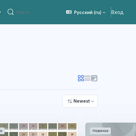
Вход
Русский ‎(ru)‎
сия для слабовидящих
Найти
Найти
Newest
к
Новичок