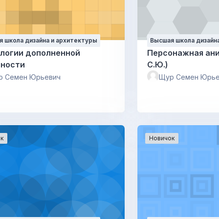
 школа дизайна и архитектуры
Высшая школа дизайн
логии дополненной
Персонажная ан
ьности
С.Ю.)
р Семен Юрьевич
Щур Семен Юрье
к
Новичок