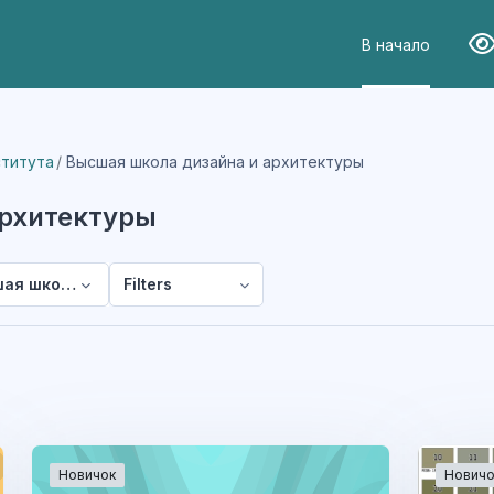
В начало
Вер
ститута
Высшая школа дизайна и архитектуры
архитектуры
ая школа дизайна и архитектуры
Filters
Новичок
Новичо