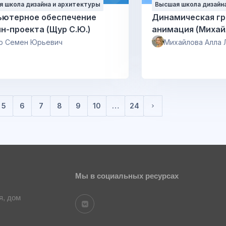
 школа дизайна и архитектуры
Высшая школа дизайн
ьютерное обеспечение
Динамическая гр
н-проекта (Щур С.Ю.)
анимация (Михай
р Семен Юрьевич
Михайлова Алла 
5
6
7
8
9
10
…
24
Следующая стран
Мы в социальных ресурсах
я, дом