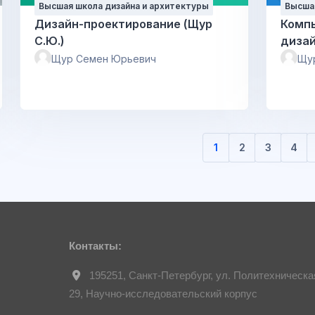
Высшая школа дизайна и архитектуры
Высшая
Дизайн-проектирование (Щур
Комп
С.Ю.)
дизай
Щур Семен Юрьевич
Щу
1
2
3
4
(текущая)
Контакты:
195251, Санкт-Петербург, ул. Политехническа
29, Научно-исследовательский корпус