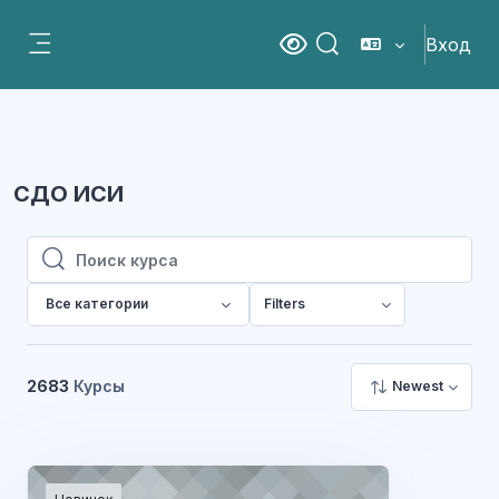
Перейти к основному содержанию
Вход
Версия для слабовидящ
Изменить данные пои
Боковая панель
СДО ИСИ
Поиск курса
Поиск курса
Все категории
Filters
2683
Курсы
Newest