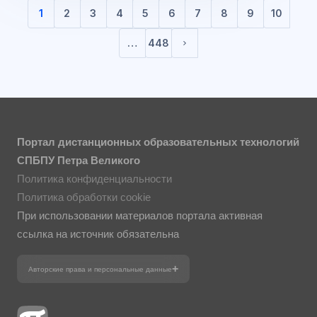
1
2
3
4
5
6
7
8
9
10
(текущая)
…
448
Следующая страница
Портал дистанционных образовательных технологий
СПБПУ Петра Великого
Политика конфиденциальности
Политика обработки cookie
При использовании материалов портала активная
ссылка на источник обязательна
Авторские права и персональные данные
Фотографии размещены с согласия
изображённых лиц в соответствии
с требованиями законодательства
о персональных данных. Согласно