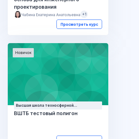
проектирования
+1
Чабина Екатерина Анатольевна
Просмотреть курс
Новичок
Высшая школа техносферной
безопасности
ВШТБ тестовый полигон