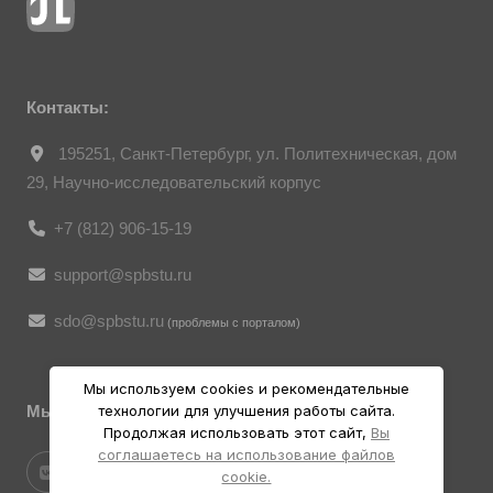
ст. 152.1 ГК РФ «Охрана изображения
гражданина», все фотоматериалы
являются объектами авторского права.
Их копирование и дальнейшее
использование без письменного согласия
правообладателя запрещено.
Контакты:
195251, Санкт-Петербург, ул. Политехническая, дом
29, Научно-исследовательский корпус
+7 (812) 906-15-19
support@spbstu.ru
sdo@spbstu.ru
(проблемы с порталом)
Мы используем cookies и рекомендательные
Мы в социальных ресурсах
технологии для улучшения работы сайта.
Продолжая использовать этот сайт,
Вы
соглашаетесь на использование файлов
cookie.