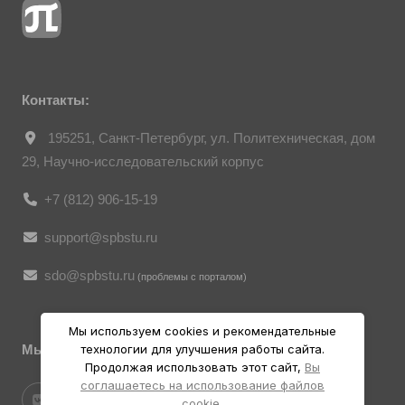
о персональных данных. Согласно
ст. 152.1 ГК РФ «Охрана изображения
гражданина», все фотоматериалы
являются объектами авторского права.
Их копирование и дальнейшее
использование без письменного согласия
правообладателя запрещено.
Контакты:
195251, Санкт-Петербург, ул. Политехническая, дом
29, Научно-исследовательский корпус
+7 (812) 906-15-19
support@spbstu.ru
sdo@spbstu.ru
(проблемы с порталом)
Мы используем cookies и рекомендательные
технологии для улучшения работы сайта.
Мы в социальных ресурсах
Продолжая использовать этот сайт,
Вы
соглашаетесь на использование файлов
cookie.