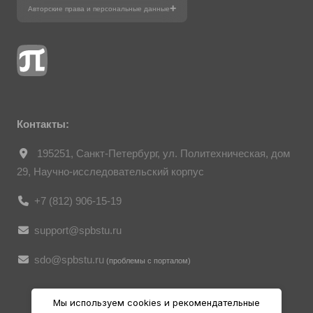
Авторские права и персональные данные
Фотографии размещены с согласия
изображённых лиц в соответствии
с требованиями законодательства
о персональных данных. Согласно
ст. 152.1 ГК РФ «Охрана изображения
гражданина», все фотоматериалы
являются объектами авторского права.
Их копирование и дальнейшее
использование без письменного согласия
правообладателя запрещено.
Контакты:
195251, Санкт-Петербург, ул. Политехническая, дом
29, Научно-исследовательский корпус
+7 (812) 906-15-19
support@spbstu.ru
sdo@spbstu.ru
(проблемы с порталом)
Мы используем cookies и рекомендательные