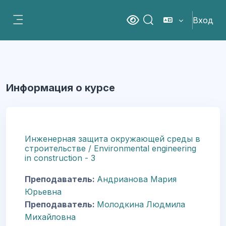
Перейти к основному содержанию
Вход
Версия для слабовидящ
Изменить данные пои
Боковая панель
Информация о курсе
Инженерная защита окружающей среды в
строительстве / Environmental engineering
in construction - 3
Преподаватель:
Андрианова Мария
Юрьевна
Преподаватель:
Молодкина Людмила
Михайловна