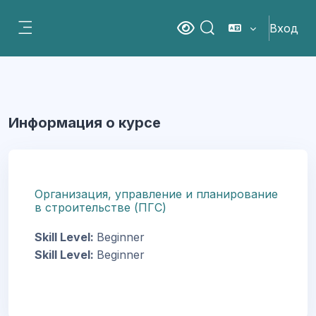
Перейти к основному содержанию
Вход
Версия для слабовидящ
Изменить данные пои
Боковая панель
Информация о курсе
Организация, управление и планирование
в строительстве (ПГС)
Skill Level
:
Beginner
Skill Level
:
Beginner