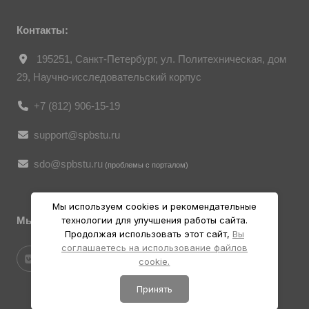
Их копирование и дальнейшее
использование без письменного согласия
правообладателя запрещено.
Контакты:
195251, Санкт-Петербург, ул. Политехническая, дом
29, Научно-исследовательский корпус
+7 (812) 906-15-19
support@spbstu.ru
sdo@spbstu.ru
(проблемы с порталом)
Мы используем cookies и рекомендательные
Мы в социальных ресурсах
технологии для улучшения работы сайта.
Продолжая использовать этот сайт,
Вы
соглашаетесь на использование файлов
cookie.
Принять