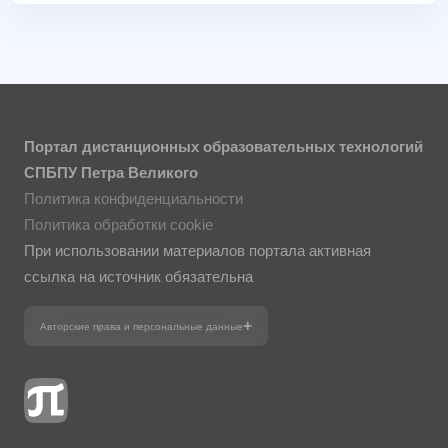
Портал дистанционных образовательных технологий
СПБПУ Петра Великого
Политика конфиденциальности
Политика обработки cookie
При использовании материалов портала активная
ссылка на источник обязательна
Авторские права и персональные данные
Фотографии размещены с согласия
изображённых лиц в соответствии
с требованиями законодательства
о персональных данных. Согласно
ст. 152.1 ГК РФ «Охрана изображения
гражданина», все фотоматериалы
являются объектами авторского права.