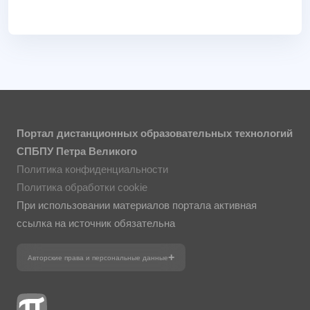
Портал дистанционных образовательных технологий
СПБПУ Петра Великого
Политика конфиденциальности
Политика обработки cookie
При использовании материалов портала активная
ссылка на источник обязательна
Авторские права и персональные данные
Фотографии размещены с согласия
изображённых лиц в соответствии
с требованиями законодательства
о персональных данных. Согласно
ст. 152.1 ГК РФ «Охрана изображения