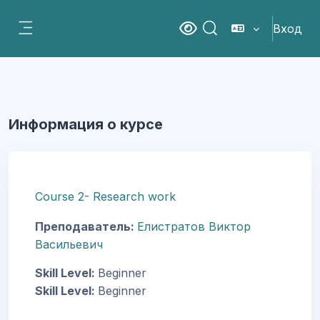
Перейти к основному содержанию
Вход
Версия для слабовидящ
Изменить данные пои
Боковая панель
Информация о курсе
Course 2- Research work
Преподаватель:
Елистратов Виктор
Васильевич
Skill Level
:
Beginner
Skill Level
:
Beginner