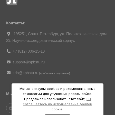
гражданина», все фотоматериалы
являются объектами авторского права.
Их копирование и дальнейшее
использование без письменного согласия
правообладателя запрещено.
Контакты:
195251, Санкт-Петербург, ул. Политехническая, дом
29, Научно-исследовательский корпус
+7 (812) 906-15-19
support@spbstu.ru
sdo@spbstu.ru
(проблемы с порталом)
Мы используем cookies и рекомендательные
Мы в социальных ресурсах
технологии для улучшения работы сайта.
Продолжая использовать этот сайт,
Вы
соглашаетесь на использование файлов
cookie.