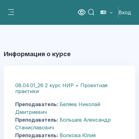
Перейти к основному содержанию
Вход
Версия для слабовидящ
Изменить данные пои
Боковая панель
Информация о курсе
08.04.01_26 2 курс НИР + Проектная
практики
Преподаватель:
Беляев Николай
Дмитриевич
Преподаватель:
Большев Александр
Станиславович
Преподаватель:
Волкова Юлия