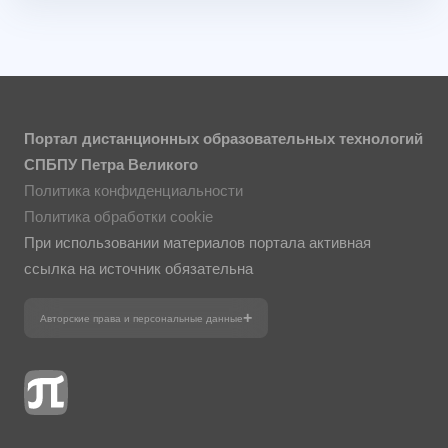
Портал дистанционных образовательных технологий
СПБПУ Петра Великого
Политика конфиденциальности
Политика обработки cookie
При использовании материалов портала активная
ссылка на источник обязательна
Авторские права и персональные данные
Фотографии размещены с согласия
изображённых лиц в соответствии
с требованиями законодательства
о персональных данных. Согласно
ст. 152.1 ГК РФ «Охрана изображения
гражданина», все фотоматериалы
являются объектами авторского права.
Их копирование и дальнейшее