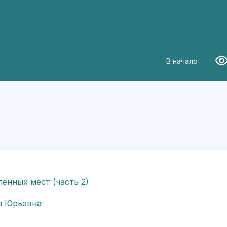
енных мест (часть 2)
В начало
Вер
енных мест (часть 2)
я Юрьевна