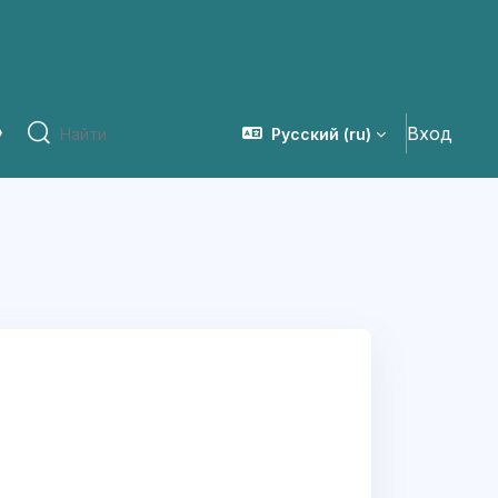
Вход
Русский ‎(ru)‎
сия для слабовидящих
Найти
Найти