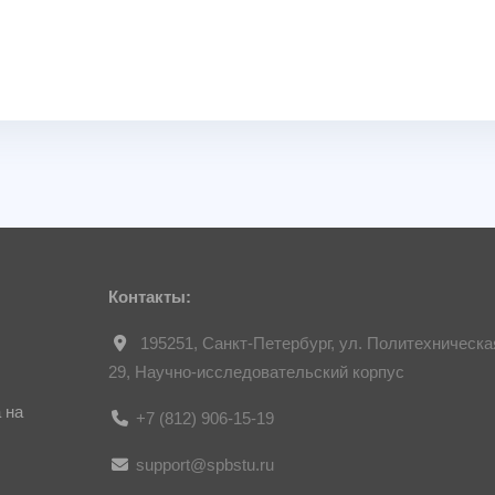
Контакты:
195251, Санкт-Петербург, ул. Политехническа
29, Научно-исследовательский корпус
 на
+7 (812) 906-15-19
support@spbstu.ru