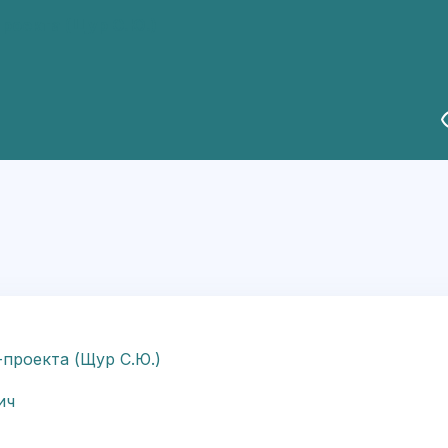
роекта (Щур С.Ю.)
В
проекта (Щур С.Ю.)
ич