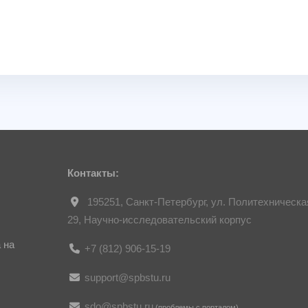
Контакты:
195251, Санкт-Петербург, ул. Политехническа
29, Научно-исследовательский корпус
 на
+7 (812) 906-15-19
support@spbstu.ru
sdo@spbstu.ru
(проблемы с порталом)