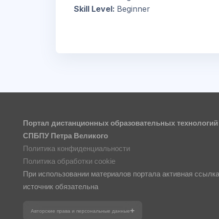
Skill Level
:
Beginner
Портал дистанционных образовательных технологий
СПБПУ Петра Великого
Политика конфиденциальности
Политика обработки cookie
При использовании материалов портала активная ссылка
источник обязательна
Авторские права и персональные данные
Фотографии размещены с согласия