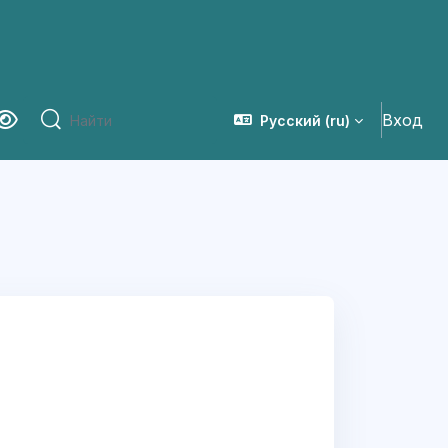
Вход
Русский ‎(ru)‎
ерсия для слабовидящих
Найти
Найти