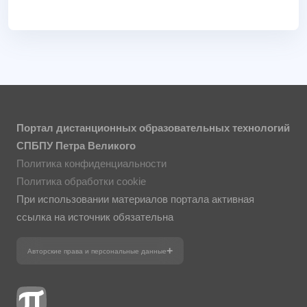
Портал дистанционных образовательных технологий
СПБПУ Петра Великого
Политика конфиденциальности
Политика обработки cookie
При использовании материалов портала активная
ссылка на источник обязательна
Авторские права и персональные данные
Фотографии размещены с согласия
изображённых лиц в соответствии
с требованиями законодательства
о персональных данных. Согласно
ст. 152.1 ГК РФ «Охрана изображения