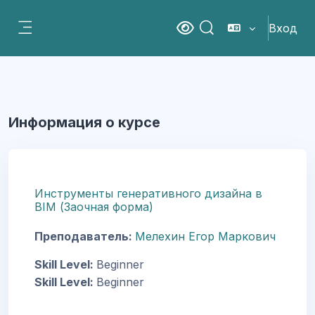
Перейти к основному содержанию
Вход
Версия для слабовидящ
Изменить данные пои
Боковая панель
Информация о курсе
Инструменты генеративного дизайна в
BIM (Заочная форма)
Преподаватель:
Мелехин Егор Маркович
Skill Level
:
Beginner
Skill Level
:
Beginner