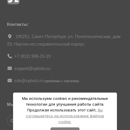
гражданина», все фотоматериалы
являются объектами авторского права.
Их копирование и дальнейшее
использование без письменного согласия
правообладателя запрещено.
Контакты:
195251, Санкт-Петербург, ул. Политехническая, дом
29, Научно-исследовательский корпус
+7 (812) 906-15-19
support@spbstu.ru
sdo@spbstu.ru
(проблемы с порталом)
Мы используем cookies и рекомендательные
Мы в социальных ресурсах
технологии для улучшения работы сайта.
Продолжая использовать этот сайт,
Вы
соглашаетесь на использование файлов
cookie.