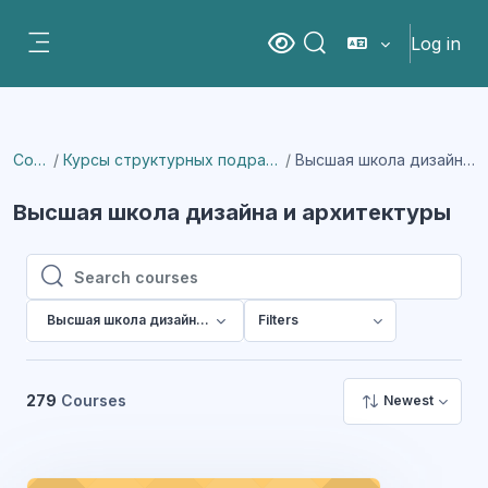
Skip to main content
Log in
Версия для слабовидящи
Toggle search input
Side panel
Courses
Курсы структурных подразделений института
Высшая школа дизайна и архитектуры
Высшая школа дизайна и архитектуры
Search courses
Search courses
Высшая школа дизайна и архитектуры
Filters
279
Courses
Newest