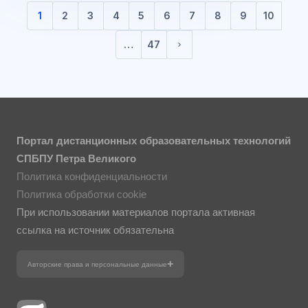
1
2
3
4
5
6
7
8
9
10
(current)
…
47
Next page
Портал дистанционных образовательных технологий
СПБПУ Петра Великого
Политика конфиденциальности
Политика обработки cookie
При использовании материалов портала активная
ссылка на источник обязательна
Авторские права и персональные данные
Фотографии размещены с согласия
изображённых лиц в соответствии
с требованиями законодательства
о персональных данных. Согласно