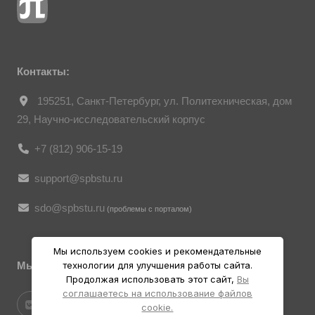
ст. 152.1 ГК РФ «Охрана изображения
гражданина», все фотоматериалы
являются объектами авторского права.
Их копирование и дальнейшее
использование без письменного согласия
правообладателя запрещено.
Контакты:
195251, Санкт-Петербург, ул. Политехническая, дом
29, Научно-исследовательский корпус
+7 (812) 906-15-19
support@spbstu.ru
sdo@spbstu.ru
(проблемы с порталом)
Мы используем cookies и рекомендательные
Мы в социальных ресурсах
технологии для улучшения работы сайта.
Продолжая использовать этот сайт,
Вы
соглашаетесь на использование файлов
cookie.