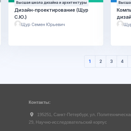
Высшая школа дизайна и архитектуры
Высшая
Дизайн-проектирование (Щур
Комп
С.Ю.)
дизай
Щур Семен Юрьевич
Щу
1
2
3
4
(текущая)
Контакты:
195251, Санкт-Петербург, ул. Политехническа
29, Научно-исследовательский корпус