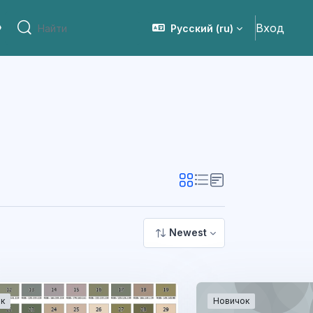
Вход
Русский ‎(ru)‎
сия для слабовидящих
Найти
Найти
Newest
к
Новичок