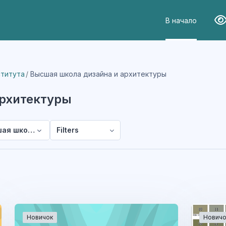
В начало
Вер
ститута
Высшая школа дизайна и архитектуры
архитектуры
ая школа дизайна и архитектуры
Filters
Новичок
Новичо