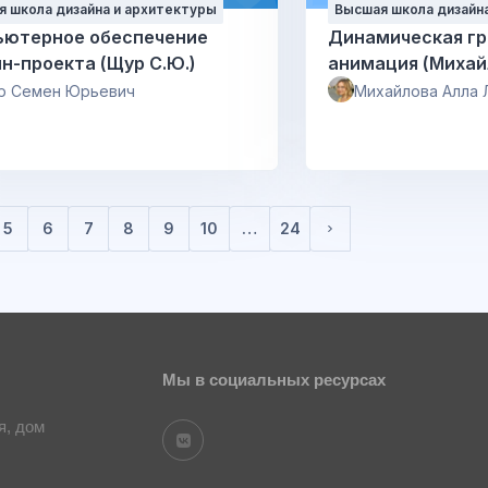
 школа дизайна и архитектуры
Высшая школа дизайн
ьютерное обеспечение
Динамическая гр
н-проекта (Щур С.Ю.)
анимация (Михай
р Семен Юрьевич
Михайлова Алла 
5
6
7
8
9
10
…
24
Следующая стран
Мы в социальных ресурсах
я, дом