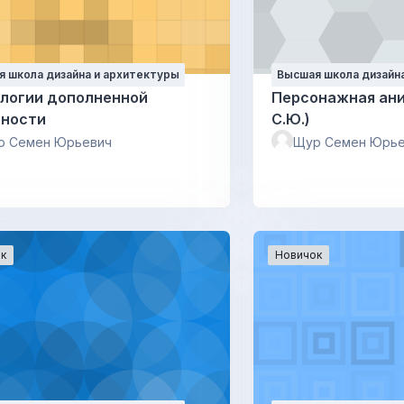
 школа дизайна и архитектуры
Высшая школа дизайн
логии дополненной
Персонажная ан
ьности
С.Ю.)
р Семен Юрьевич
Щур Семен Юрье
к
Новичок