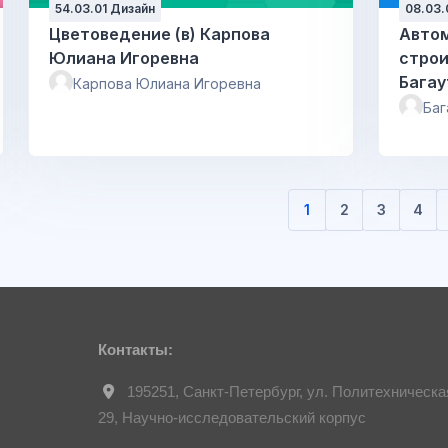
54.03.01 Дизайн
08.03.
Цветоведение (в) Карпова
Авто
Юлиана Игоревна
строи
Багау
Карпова Юлиана Игоревна
Баг
1
2
3
4
(текущая)
Контакты:
195251, Санкт-Петербург, ул. Политехническа
29, Научно-исследовательский корпус