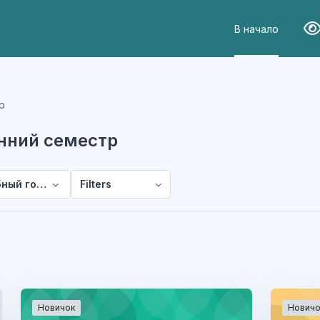
В начало
Вер
р
енний семестр
ный год 2024/25, весенний семестр
Filters
Новичок
Новичо