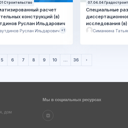
01 Строительство
07.04.04 Градострои
матизированный расчет
Специальные ра
тельных конструкций (в)
диссертационно
тдинов Руслан Ильдарович
исследования (в
Татьяна Леонидо
+1
аутдинов Руслан Ильдарович
Симанкина Татья
5
6
7
8
9
10
…
36
Следующая стран
Мы в социальных ресурсах
я, дом