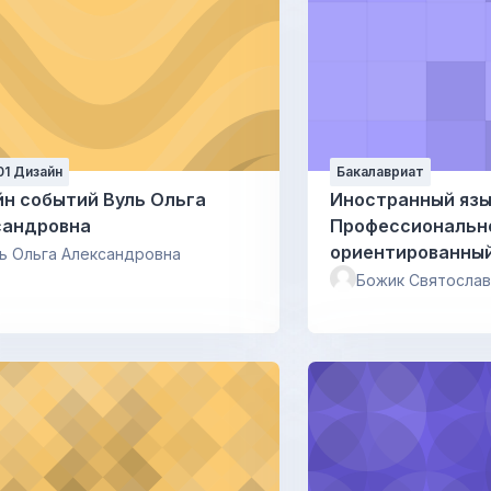
01 Дизайн
Бакалавриат
обытий Вуль Ольга
Иностранный язы
сандровна
Профессиональн
ориентированный 
ь Ольга Александровна
Святослава Люб
Божик Святосла