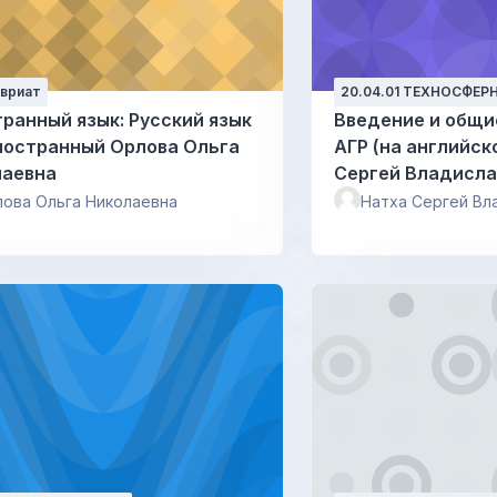
авриат
20.04.01 ТЕХНОСФЕ
ранный язык: Русский язык
Введение и общи
ранный Орлова Ольга
АГР (на английском 
лаевна
Сергей Владисла
ова Ольга Николаевна
Натха Сергей Вл