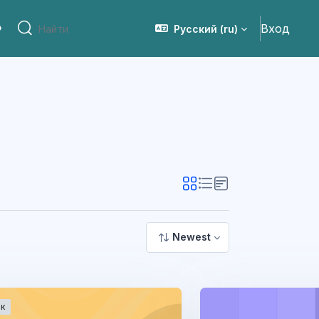
Вход
Русский ‎(ru)‎
сия для слабовидящих
Найти
Найти
Newest
к